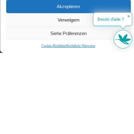
33121 Carcans
Akzeptieren
hello-carcans@wellness-sport-camping.com
✕
Besoin d'aide ?
Verweigern
+33 (0)5 57 70 12 12
Siehe Präferenzen
FOLGE UNS AUF FACEBOOK!
Cookie-Richtlinie
Rechtliche Hinweise
Mit uns
Camping
Ihr Aufenthalt
Im Sommer
Nachricht
Unsere Unterkuenfte
Kontakt Und Anfahrt
Rundherum
Erfahren Sie mehr