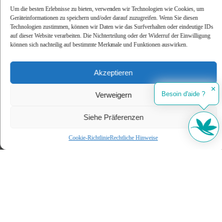
Um die besten Erlebnisse zu bieten, verwenden wir Technologien wie Cookies, um
Bis zu 15 % Rabatt für einen
Geräteinformationen zu speichern und/oder darauf zuzugreifen. Wenn Sie diesen
Naturfrühling zwischen See, Wald und
Technologien zustimmen, können wir Daten wie das Surfverhalten oder eindeutige IDs
auf dieser Website verarbeiten. Die Nichterteilung oder der Widerruf der Einwilligung
Meer in Carcans
können sich nachteilig auf bestimmte Merkmale und Funktionen auswirken.
Bis zu 15 % Rabatt auf Ihren Frühlingsurlaub zwischen See und
Meer im Wellness Sport Camping UCPA in Carcans .
Akzeptieren
✕
Besoin d'aide ?
Verweigern
ENTDECKEN
Siehe Präferenzen
Cookie-Richtlinie
Rechtliche Hinweise